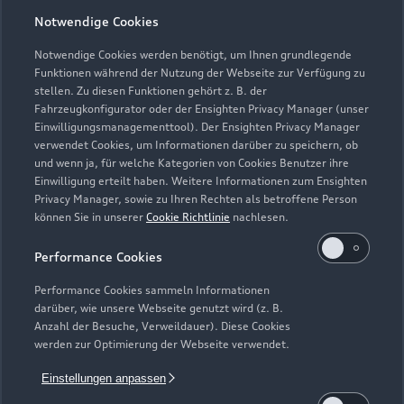
Notwendige Cookies
Notwendige Cookies werden benötigt, um Ihnen grundlegende
Zu den Rädern
Funktionen während der Nutzung der Webseite zur Verfügung zu
stellen. Zu diesen Funktionen gehört z. B. der
Fahrzeugkonfigurator oder der Ensighten Privacy Manager (unser
Einwilligungsmanagementtool). Der Ensighten Privacy Manager
Zurück nach oben
verwendet Cookies, um Informationen darüber zu speichern, ob
und wenn ja, für welche Kategorien von Cookies Benutzer ihre
Einwilligung erteilt haben. Weitere Informationen zum Ensighten
Modelle
Privacy Manager, sowie zu Ihren Rechten als betroffene Person
können Sie in unserer
Cookie Richtlinie
nachlesen.
Kaufen & leasen
Alle Modelle
Performance Cookies
Modelle vergleichen
Service & Zubehör
Performance Cookies sammeln Informationen
Neuwagensuche
darüber, wie unsere Webseite genutzt wird (z. B.
Elektromodelle
Anzahl der Besuche, Verweildauer). Diese Cookies
Gebrauchtwagensuche
Support
werden zur Optimierung der Webseite verwendet.
Saisonale Angebote
Plug-in-Hybride
Gebrauchtwagen
Einstellungen anpassen
Audi Services
Über Audi
Kundenservice
Finanzierung